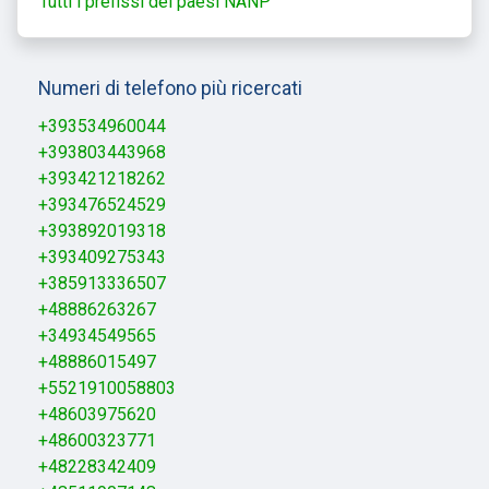
Tutti i prefissi dei paesi NANP
Numeri di telefono più ricercati
+393534960044
+393803443968
+393421218262
+393476524529
+393892019318
+393409275343
+385913336507
+48886263267
+34934549565
+48886015497
+5521910058803
+48603975620
+48600323771
+48228342409