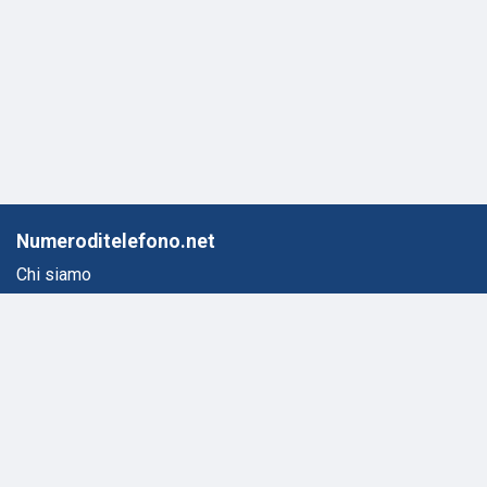
Rifiuta
Accetta
Numeroditelefono.net
Chi siamo
Mappa del sito
Informativa sulla privacy
Termini e condizioni
Contatto
Ricerca Inversa
Lista Paese
Trova Numero