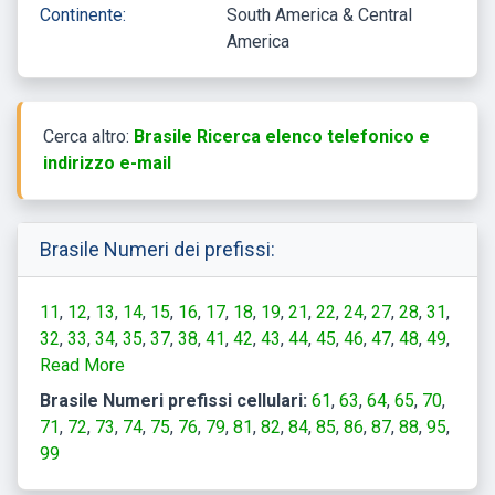
Continente:
South America & Central
America
Cerca altro:
Brasile Ricerca elenco telefonico e
indirizzo e-mail
Brasile Numeri dei prefissi:
11
12
13
14
15
16
17
18
19
21
22
24
27
28
31
32
33
34
35
37
38
41
42
43
44
45
46
47
48
49
51
Read More
53
54
55
61
62
63
64
65
66
67
68
69
71
73
74
75
77
79
81
82
83
84
85
86
87
88
89
91
92
Brasile Numeri prefissi cellulari:
61
63
64
65
70
93
94
95
96
97
98
99
71
72
73
74
75
76
79
81
82
84
85
86
87
88
95
99