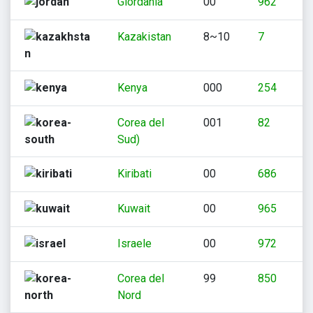
Giordania
00
962
Kazakistan
8~10
7
Kenya
000
254
Corea del
001
82
Sud)
Kiribati
00
686
Kuwait
00
965
Israele
00
972
Corea del
99
850
Nord