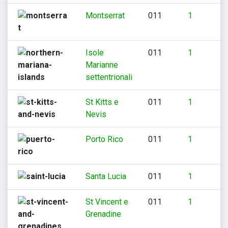
Montserrat
011
1
Isole
011
1
Marianne
settentrionali
St Kitts e
011
1
Nevis
Porto Rico
011
1
Santa Lucia
011
1
Rifiuta
Accetta
St Vincent e
011
1
Grenadine