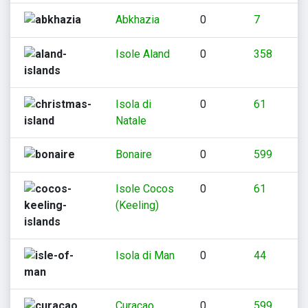
Abkhazia
0
7
Isole Aland
0
358
Isola di
0
61
Natale
Bonaire
0
599
Isole Cocos
0
61
(Keeling)
Isola di Man
0
44
Curacao
0
599