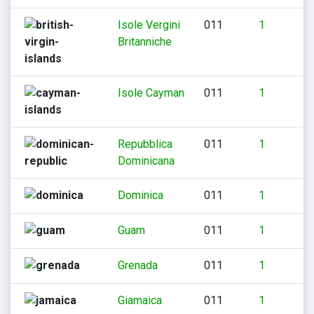
Isole Vergini
011
1
Britanniche
Isole Cayman
011
1
Repubblica
011
1
Dominicana
Dominica
011
1
Guam
011
1
Grenada
011
1
Giamaica
011
1