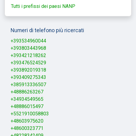
Tutti i prefissi dei paesi NANP
Numeri di telefono più ricercati
+393534960044
+393803443968
+393421218262
+393476524529
+393892019318
+393409275343
+385913336507
+48886263267
+34934549565
+48886015497
+5521910058803
+48603975620
+48600323771
+48228342409