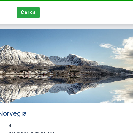
Cerca
 Norvegia
4