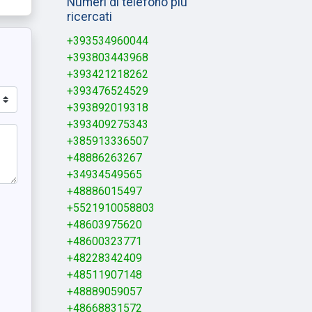
Numeri di telefono più
ricercati
+393534960044
+393803443968
+393421218262
+393476524529
+393892019318
+393409275343
+385913336507
+48886263267
+34934549565
+48886015497
+5521910058803
+48603975620
+48600323771
+48228342409
+48511907148
+48889059057
+48668831572