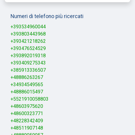
Numeri di telefono più ricercati
+393534960044
+393803443968
+393421218262
+393476524529
+393892019318
+393409275343
+385913336507
+48886263267
+34934549565
+48886015497
+5521910058803
+48603975620
+48600323771
+48228342409
+48511907148