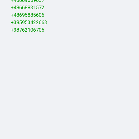
+48889059057
+48668831572
+48695885606
+385953422663
+38762106705