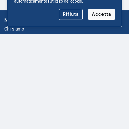
automaticamente l'utilizzo dei cookie.
Rifiuta
Accetta
Numeroditelefono.net
Chi siamo
Mappa del sito
Informativa sulla privacy
Termini e condizioni
Contatto
Ricerca Inversa
Lista Paese
Trova Numero
Who Called Me
Ricerca Email
Pagine Gialle
Contatto