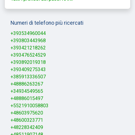
Numeri di telefono più ricercati
+393534960044
+393803443968
+393421218262
+393476524529
+393892019318
+393409275343
+385913336507
+48886263267
+34934549565
+48886015497
+5521910058803
+48603975620
+48600323771
+48228342409
+48511907148